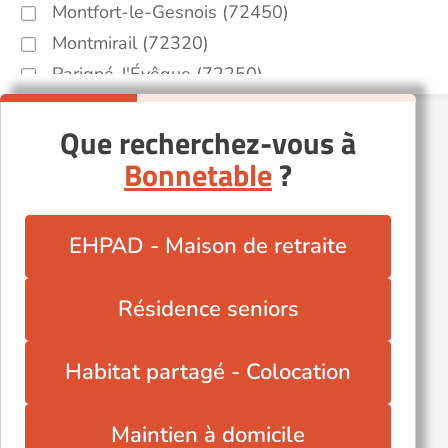
Montfort-le-Gesnois (72450)
Montmirail (72320)
Parigné-l'Évêque (72250)
Précigné (72300)
Que recherchez-vous à
Roézé-sur-Sarthe (72210)
Bonnetable
?
Ruillé-sur-Loir (72340)
Sablé-sur-Sarthe (72300)
Saint-Denis-d'Orques (72350)
EHPAD - Maison de retraite
Saint-Saturnin (72650)
Tuffé (72160)
Résidence seniors
Vallon-sur-Gée (72540)
Écommoy (72220)
Habitat partagé - Colocation
Maintien à domicile