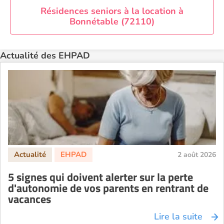
EHPAD Paris
Résidences seniors à la location à
Bonnétable (72110)
EHPAD Royan
EHPAD Saint-Etienne
Actualité des EHPAD
EHPAD Toulouse
EHPAD Tours
EHPAD Troyes
Recherche par ville
2 août 2026
5 signes qui doivent alerter sur la perte
d'autonomie de vos parents en rentrant de
vacances
Lire la suite