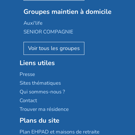
Nexity edenea
Colisée
Les jardins d'Arcadie
Groupes maintien à domicile
Groupe SOS
Occitalia
Le Noble Âge
Auxi'life
Appartseniors
Almage
SENIOR COMPAGNIE
Villa beausoleil
Pavonis santé
AGE D'OR Services
Reseda
Résidalya
Stella management
Groupe aplus
Liens utiles
Les villages d'or
Sérénys
Presse
Résidences services Villa Médicis
Sites thématiques
Qui sommes-nous ?
Contact
Trouver ma résidence
Plans du site
Plan EHPAD et maisons de retraite