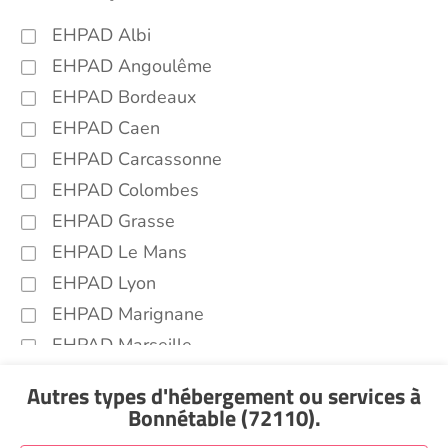
EHPAD Albi
EHPAD Angoulême
EHPAD Bordeaux
EHPAD Caen
EHPAD Carcassonne
EHPAD Colombes
EHPAD Grasse
EHPAD Le Mans
EHPAD Lyon
EHPAD Marignane
EHPAD Marseille
EHPAD Montpellier
Autres types d'hébergement ou services
à
EHPAD Nantes
Bonnétable (72110)
.
EHPAD Nice