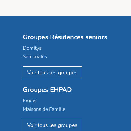
Groupes Résidences seniors
Domitys
Senioriales
Nohée
Les Résidentiels
Ovelia
Groupes EHPAD
Mobicap
Domusvi
Emeis
Happy Senior
Maisons de Famille
Espace et vie
Korian
Aquarelia
Emera