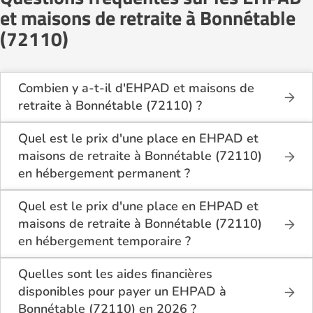
et maisons de retraite à Bonnétable
(72110)
Combien y a-t-il d'EHPAD et maisons de
retraite à Bonnétable (72110) ?
Sur le site Logement-seniors.com, on recense
actuellement 1 EHPAD et maisons de retraite à
Quel est le prix d'une place en EHPAD et
Bonnétable (72110).
maisons de retraite à Bonnétable (72110)
en hébergement permanent ?
En hébergement permanent, le tarif minimum en
EHPAD et maisons de retraite à Bonnétable
Quel est le prix d'une place en EHPAD et
(72110) est de 1 800€ par mois pour une chambre
maisons de retraite à Bonnétable (72110)
simple, et 1 800€ par mois pour une chambre
en hébergement temporaire ?
double.
En hébergement temporaire, le tarif minimum en
EHPAD et maisons de retraite à Bonnétable
Quelles sont les aides financières
(72110) est de 1 800€ par mois pour une chambre
disponibles pour payer un EHPAD à
simple.
Bonnétable (72110) en 2026 ?