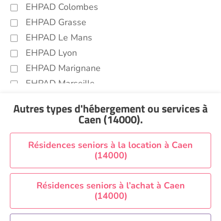
EHPAD Colombes
EHPAD Grasse
EHPAD Le Mans
EHPAD Lyon
EHPAD Marignane
EHPAD Marseille
EHPAD Montpellier
Autres types d'hébergement ou services
à
EHPAD Nantes
Caen (14000)
.
EHPAD Nice
EHPAD Paris
Résidences seniors à la location à Caen
(14000)
EHPAD Royan
EHPAD Saint-Etienne
Résidences seniors à l’achat à Caen
EHPAD Toulouse
(14000)
EHPAD Tours