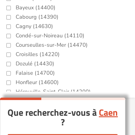
Bayeux (14400)
Cabourg (14390)
Cagny (14630)
Condé-sur-Noireau (14110)
Courseulles-sur-Mer (14470)
Croisilles (14220)
Dozulé (14430)
Falaise (14700)
Honfleur (14600)
Hérouville-Saint-Clair (14200)
Le Bény-Bocage (14350)
Que recherchez-vous à
Caen
Lisieux (14100)
?
Mondeville (14120)
Ouistreham (14150)