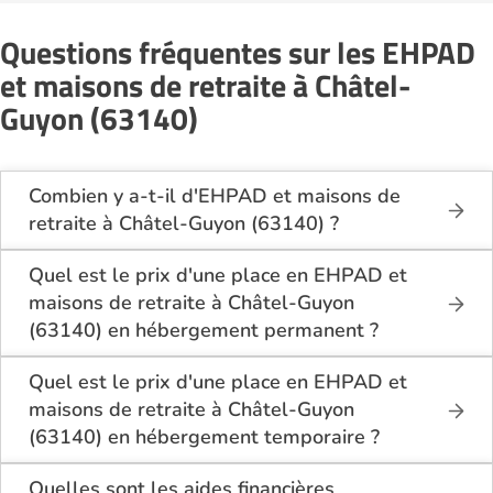
Questions fréquentes sur les EHPAD
et maisons de retraite à Châtel-
Guyon (63140)
Combien y a-t-il d'EHPAD et maisons de
retraite à Châtel-Guyon (63140) ?
Sur le site Logement-seniors.com, on recense
actuellement 1 EHPAD et maisons de retraite à
Quel est le prix d'une place en EHPAD et
Châtel-Guyon (63140).
maisons de retraite à Châtel-Guyon
(63140) en hébergement permanent ?
En hébergement permanent, le tarif minimum en
EHPAD et maisons de retraite à Châtel-Guyon
Quel est le prix d'une place en EHPAD et
(63140) est de 2 760€ par mois pour une chambre
maisons de retraite à Châtel-Guyon
simple, et 1 920€ par mois pour une chambre
(63140) en hébergement temporaire ?
double.
En hébergement temporaire, le tarif minimum en
EHPAD et maisons de retraite à Châtel-Guyon
Quelles sont les aides financières