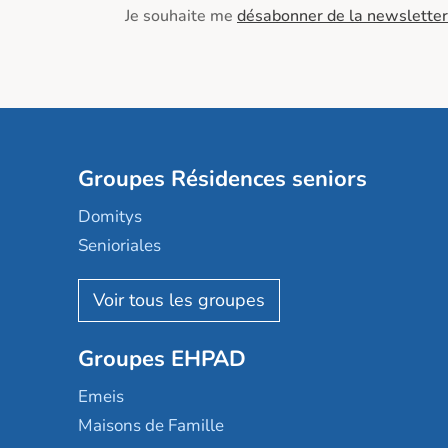
Je souhaite me
désabonner de la newsletter
Groupes Résidences seniors
Domitys
Senioriales
Nohée
Les Résidentiels
Ovelia
Groupes EHPAD
Mobicap
Domusvi
Emeis
Happy Senior
Maisons de Famille