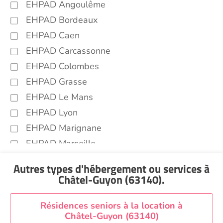
EHPAD Angoulême
EHPAD Bordeaux
EHPAD Caen
EHPAD Carcassonne
EHPAD Colombes
EHPAD Grasse
EHPAD Le Mans
EHPAD Lyon
EHPAD Marignane
EHPAD Marseille
EHPAD Montpellier
Autres types d'hébergement ou services
à
EHPAD Nantes
Châtel-Guyon (63140)
.
EHPAD Nice
EHPAD Paris
Résidences seniors à la location à
Châtel-Guyon (63140)
EHPAD Royan