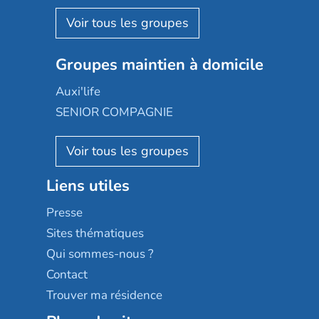
Espace et vie
Korian
Aquarelia
Emera
Nexity edenea
Colisée
Les jardins d'Arcadie
Groupes maintien à domicile
Groupe SOS
Occitalia
Le Noble Âge
Auxi'life
Appartseniors
Almage
SENIOR COMPAGNIE
Villa beausoleil
Pavonis santé
AGE D'OR Services
Reseda
Résidalya
Stella management
Groupe aplus
Liens utiles
Les villages d'or
Sérénys
Presse
Résidences services Villa Médicis
Sites thématiques
Qui sommes-nous ?
Contact
Trouver ma résidence