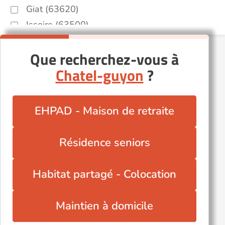
Giat (63620)
Issoire (63500)
Le Cendre (63670)
Que recherchez-vous à
Lezoux (63190)
Chatel-guyon
?
Loubeyrat (63410)
Olliergues (63880)
Pont-du-Château (63430)
EHPAD - Maison de retraite
Randan (63310)
Royat (63130)
Résidence seniors
Saint-Germain-Lembron (63340)
Thiers (63300)
Habitat partagé - Colocation
Maintien à domicile