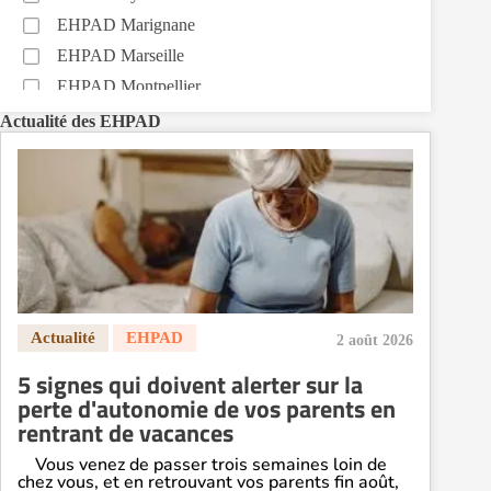
EHPAD Marignane
EHPAD Marseille
EHPAD Montpellier
EHPAD Nantes
Actualité des EHPAD
EHPAD Nice
EHPAD Paris
EHPAD Royan
EHPAD Saint-Etienne
EHPAD Toulouse
EHPAD Tours
EHPAD Troyes
2 août 2026
Recherche par ville
5 signes qui doivent alerter sur la
perte d'autonomie de vos parents en
rentrant de vacances
Vous venez de passer trois semaines loin de
chez vous, et en retrouvant vos parents fin août,