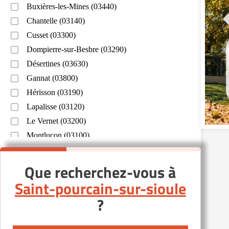
Buxières-les-Mines (03440)
Chantelle (03140)
Cusset (03300)
Dompierre-sur-Besbre (03290)
Désertines (03630)
Gannat (03800)
Hérisson (03190)
Lapalisse (03120)
Le Vernet (03200)
Montluçon (03100)
Montmarault (03390)
Moulins (03000)
Que recherchez-vous à
Néris-les-Bains (03310)
Saint-pourcain-sur-sioule
Saint-Bonnet-Tronçais (03360)
?
Saint-Germain-des-Fossés (03260)
Vichy (03200)