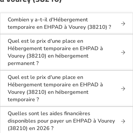
Combien y a-t-il d'Hébergement
temporaire en EHPAD à Vourey (38210) ?
Sur le site Logement-seniors.com, on recense
actuellement 1 Hébergement temporaire en EHPAD
Quel est le prix d'une place en
à Vourey (38210).
Hébergement temporaire en EHPAD à
Vourey (38210) en hébergement
permanent ?
En hébergement permanent, le tarif minimum en
Hébergement temporaire en EHPAD à Vourey
Quel est le prix d'une place en
(38210) est de 2 310€ par mois pour une chambre
Hébergement temporaire en EHPAD à
simple, et 2 160€ par mois pour une chambre
Vourey (38210) en hébergement
double.
temporaire ?
En hébergement temporaire, le tarif minimum en
Hébergement temporaire en EHPAD à Vourey
Quelles sont les aides financières
(38210) est de 2 310€ par mois pour une chambre
disponibles pour payer un EHPAD à Vourey
simple.
(38210) en 2026 ?