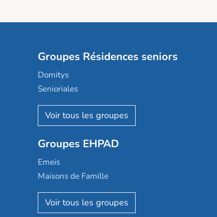
Groupes Résidences seniors
Domitys
Senioriales
Nohée
Les Résidentiels
Ovelia
Groupes EHPAD
Mobicap
Domusvi
Emeis
Happy Senior
Maisons de Famille
Espace et vie
Korian
Aquarelia
Emera
Nexity edenea