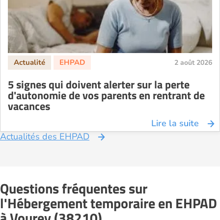
EHPAD Paris
EHPAD Royan
EHPAD Saint-Etienne
EHPAD Toulouse
2 août 2026
EHPAD Tours
5 signes qui doivent alerter sur la perte
EHPAD Troyes
d'autonomie de vos parents en rentrant de
Recherche par ville
vacances
Lire la suite
Actualités des EHPAD
Questions fréquentes sur
l'Hébergement temporaire en EHPAD
à Vourey (38210)