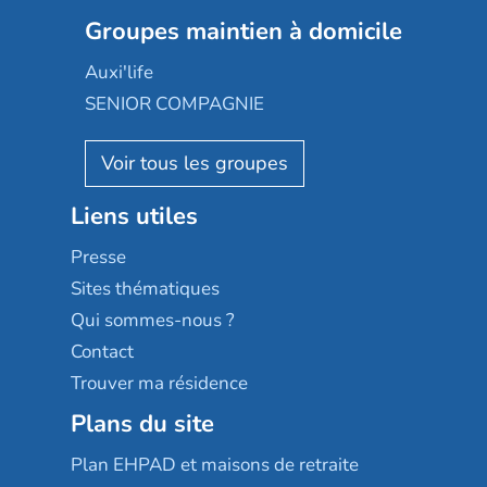
Colisée
Les jardins d'Arcadie
Groupes maintien à domicile
Groupe SOS
Occitalia
Le Noble Âge
Auxi'life
Appartseniors
Almage
SENIOR COMPAGNIE
Villa beausoleil
Pavonis santé
AGE D'OR Services
Reseda
Résidalya
Stella management
Groupe aplus
Liens utiles
Les villages d'or
Sérénys
Presse
Résidences services Villa Médicis
Sites thématiques
Qui sommes-nous ?
Contact
Trouver ma résidence
Plans du site
Plan EHPAD et maisons de retraite