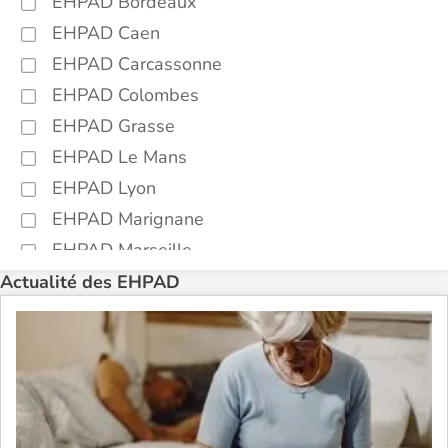
EHPAD Bordeaux
EHPAD Caen
EHPAD Carcassonne
EHPAD Colombes
EHPAD Grasse
EHPAD Le Mans
EHPAD Lyon
EHPAD Marignane
EHPAD Marseille
EHPAD Montpellier
Actualité des EHPAD
EHPAD Nantes
EHPAD Nice
EHPAD Paris
EHPAD Royan
EHPAD Saint-Etienne