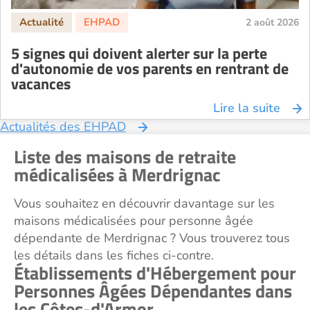
EHPAD Toulouse
2 août 2026
EHPAD Tours
5 signes qui doivent alerter sur la perte
EHPAD Troyes
d'autonomie de vos parents en rentrant de
Recherche par ville
vacances
Lire la suite
Actualités des EHPAD
Liste des maisons de retraite
médicalisées à Merdrignac
Vous souhaitez en découvrir davantage sur les
maisons médicalisées pour personne âgée
dépendante de Merdrignac ? Vous trouverez tous
les détails dans les fiches ci-contre.
Établissements d'Hébergement pour
Personnes Âgées Dépendantes dans
les Côtes-d'Armor