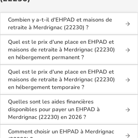
Combien y a-t-il d'EHPAD et maisons de
retraite à Merdrignac (22230) ?
Sur le site Logement-seniors.com, on recense
actuellement 2 EHPAD et maisons de retraite à
Quel est le prix d'une place en EHPAD et
Merdrignac (22230).
maisons de retraite à Merdrignac (22230)
en hébergement permanent ?
En hébergement permanent, le tarif minimum en
EHPAD et maisons de retraite à Merdrignac (22230)
Quel est le prix d'une place en EHPAD et
est de 1 500€ par mois pour une chambre simple,
maisons de retraite à Merdrignac (22230)
et 1 470€ par mois pour une chambre double.
en hébergement temporaire ?
En hébergement temporaire, le tarif minimum en
EHPAD et maisons de retraite à Merdrignac (22230)
Quelles sont les aides financières
est de 1 500€ par mois pour une chambre simple.
disponibles pour payer un EHPAD à
Merdrignac (22230) en 2026 ?
Les résidents d’EHPAD à Merdrignac (22230)
peuvent bénéficier de plusieurs aides :
Comment choisir un EHPAD à Merdrignac