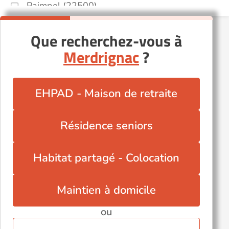
Paimpol (22500)
Plestin-les-Grèves (22310)
Que recherchez-vous à
Plouguenast (22150)
Merdrignac
?
Plouha (22580)
Plérin (22190)
Pommerit-le-Vicomte (22200)
EHPAD - Maison de retraite
Rostrenen (22110)
Saint-Brieuc (22000)
Résidence seniors
Saint-Jacut-de-la-Mer (22750)
Saint-Quay-Portrieux (22410)
Habitat partagé - Colocation
Maintien à domicile
ou