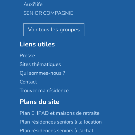
Occitalia
Le Noble Âge
Auxi'life
Appartseniors
Almage
SENIOR COMPAGNIE
Villa beausoleil
Pavonis santé
AGE D'OR Services
Reseda
Résidalya
Stella management
Groupe aplus
Liens utiles
Les villages d'or
Sérénys
Presse
Résidences services Villa Médicis
Sites thématiques
Qui sommes-nous ?
Contact
Trouver ma résidence
Plans du site
Plan EHPAD et maisons de retraite
Plan résidences seniors à la location
Plan résidences seniors à l'achat