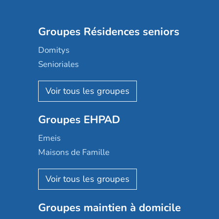
Groupes Résidences seniors
Domitys
Senioriales
Nohée
Les Résidentiels
Ovelia
Groupes EHPAD
Mobicap
Domusvi
Emeis
Happy Senior
Maisons de Famille
Espace et vie
Korian
Aquarelia
Emera
Nexity edenea
Colisée
Les jardins d'Arcadie
Groupes maintien à domicile
Groupe SOS