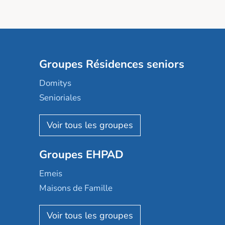
Groupes Résidences seniors
Domitys
Senioriales
Nohée
Les Résidentiels
Ovelia
Groupes EHPAD
Mobicap
Domusvi
Emeis
Happy Senior
Maisons de Famille
Espace et vie
Korian
Aquarelia
Emera