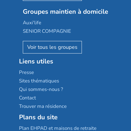
Nexity edenea
Colisée
Les jardins d'Arcadie
Groupes maintien à domicile
Groupe SOS
Occitalia
Le Noble Âge
Auxi'life
Appartseniors
Almage
SENIOR COMPAGNIE
Villa beausoleil
Pavonis santé
AGE D'OR Services
Reseda
Résidalya
Stella management
Groupe aplus
Liens utiles
Les villages d'or
Sérénys
Presse
Résidences services Villa Médicis
Sites thématiques
Qui sommes-nous ?
Contact
Trouver ma résidence
Plans du site
Plan EHPAD et maisons de retraite