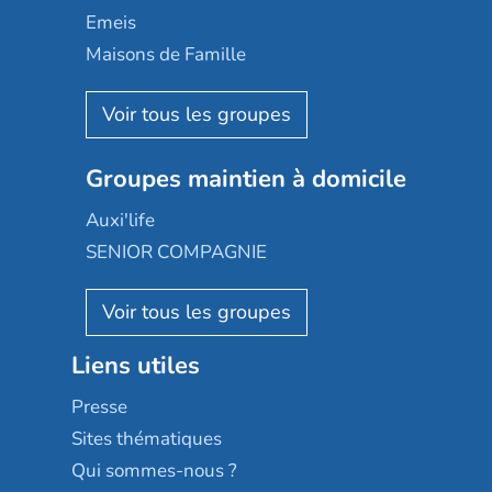
Domusvi
Emeis
Happy Senior
Maisons de Famille
Espace et vie
Korian
Aquarelia
Emera
Nexity edenea
Colisée
Les jardins d'Arcadie
Groupes maintien à domicile
Groupe SOS
Occitalia
Le Noble Âge
Auxi'life
Appartseniors
Almage
SENIOR COMPAGNIE
Villa beausoleil
Pavonis santé
AGE D'OR Services
Reseda
Résidalya
Stella management
Groupe aplus
Liens utiles
Les villages d'or
Sérénys
Presse
Résidences services Villa Médicis
Sites thématiques
Qui sommes-nous ?