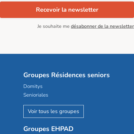
Recevoir la newsletter
Je souhaite me
désabonner de la newsletter
Groupes Résidences seniors
Domitys
Senioriales
Nohée
Les Résidentiels
Ovelia
Groupes EHPAD
Mobicap