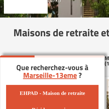
EHPAD
Maisons de retraite 
M
(
Que recherchez-vous à
Marseille-13eme
?
EHPAD - Maison de retraite