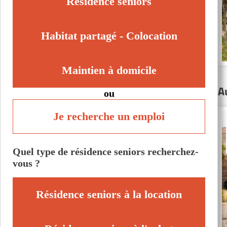
Résidence seniors
Habitat partagé - Colocation
Maintien à domicile
A
ou
Je recherche un emploi
Quel type de résidence seniors recherchez-
vous ?
Résidence seniors à la location