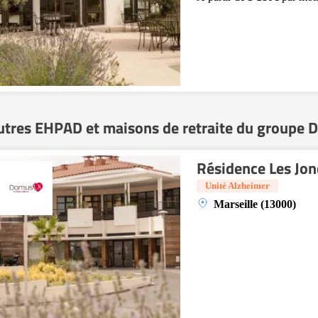
utres EHPAD et maisons de retraite du groupe 
Résidence Les Jon
Unité Alzheimer
Marseille (13000)