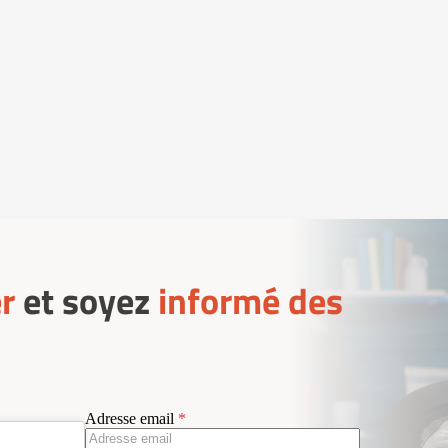
r
et soyez
informé des
Adresse email