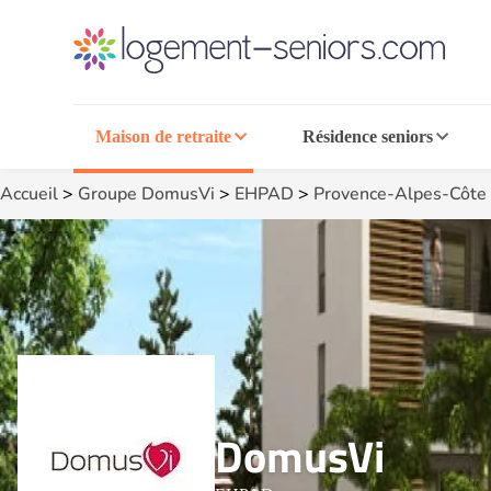
Maison de retraite
Résidence seniors
Accueil
>
Groupe DomusVi
>
EHPAD
>
Provence-Alpes-Côte 
DomusVi