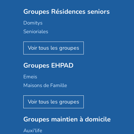
Groupes Résidences seniors
Domitys
Senioriales
Nohée
Les Résidentiels
Ovelia
Groupes EHPAD
Mobicap
Domusvi
Emeis
Happy Senior
Maisons de Famille
Espace et vie
Korian
Aquarelia
Emera
Nexity edenea
Colisée
Les jardins d'Arcadie
Groupes maintien à domicile
Groupe SOS
Occitalia
Le Noble Âge
Auxi'life