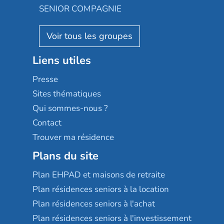
Appartseniors
Almage
SENIOR COMPAGNIE
Villa beausoleil
Pavonis santé
AGE D'OR Services
Reseda
Résidalya
Stella management
Groupe aplus
Liens utiles
Les villages d'or
Sérénys
Presse
Résidences services Villa Médicis
Sites thématiques
Qui sommes-nous ?
Contact
Trouver ma résidence
Plans du site
Plan EHPAD et maisons de retraite
Plan résidences seniors à la location
Plan résidences seniors à l'achat
Plan résidences seniors à l'investissement