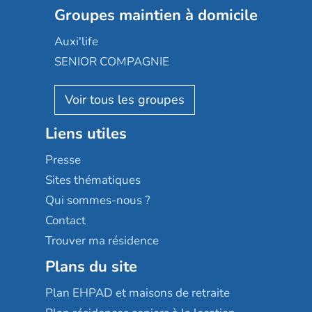
Les jardins d'Arcadie
Groupes maintien à domicile
Groupe SOS
Occitalia
Le Noble Âge
Auxi'life
Appartseniors
Almage
SENIOR COMPAGNIE
Villa beausoleil
Pavonis santé
AGE D'OR Services
Reseda
Résidalya
Stella management
Groupe aplus
Liens utiles
Les villages d'or
Sérénys
Presse
Résidences services Villa Médicis
Sites thématiques
Qui sommes-nous ?
Contact
Trouver ma résidence
Plans du site
Plan EHPAD et maisons de retraite