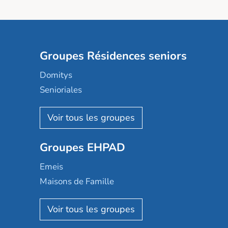
Groupes Résidences seniors
Domitys
Senioriales
Nohée
Les Résidentiels
Ovelia
Groupes EHPAD
Mobicap
Domusvi
Emeis
Happy Senior
Maisons de Famille
Espace et vie
Korian
Aquarelia
Emera
Nexity edenea
Colisée