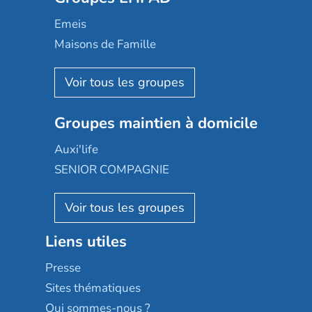
Domusvi
Emeis
Happy Senior
Maisons de Famille
Espace et vie
Korian
Aquarelia
Emera
Nexity edenea
Colisée
Les jardins d'Arcadie
Groupes maintien à domicile
Groupe SOS
Occitalia
Le Noble Âge
Auxi'life
Appartseniors
Almage
SENIOR COMPAGNIE
Villa beausoleil
Pavonis santé
AGE D'OR Services
Reseda
Résidalya
Stella management
Groupe aplus
Liens utiles
Les villages d'or
Sérénys
Presse
Résidences services Villa Médicis
Sites thématiques
Qui sommes-nous ?