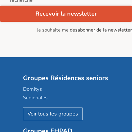
recherche
Recevoir la newsletter
Je souhaite me
désabonner de la newsletter
Groupes Résidences seniors
Domitys
Senioriales
Nohée
Les Résidentiels
Ovelia
Groupes EHPAD
Mobicap