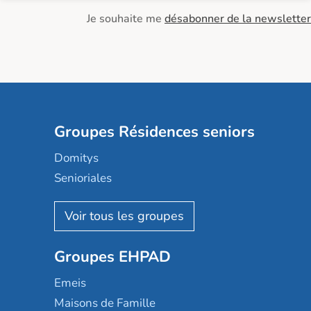
Je souhaite me
désabonner de la newsletter
Groupes Résidences seniors
Domitys
Senioriales
Nohée
Les Résidentiels
Ovelia
Groupes EHPAD
Mobicap
Domusvi
Emeis
Happy Senior
Maisons de Famille