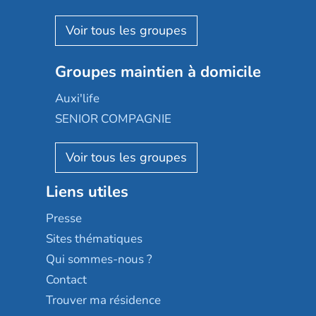
Espace et vie
Korian
Aquarelia
Emera
Nexity edenea
Colisée
Les jardins d'Arcadie
Groupes maintien à domicile
Groupe SOS
Occitalia
Le Noble Âge
Auxi'life
Appartseniors
Almage
SENIOR COMPAGNIE
Villa beausoleil
Pavonis santé
AGE D'OR Services
Reseda
Résidalya
Stella management
Groupe aplus
Liens utiles
Les villages d'or
Sérénys
Presse
Résidences services Villa Médicis
Sites thématiques
Qui sommes-nous ?
Contact
Trouver ma résidence