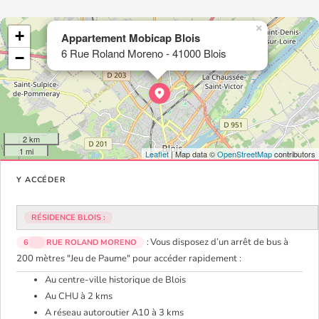
×
+
Appartement Mobicap Blois
6 Rue Roland Moreno - 41000 Blois
−
2 km
1 mi
Leaflet
| Map data ©
OpenStreetMap
contributors
Y ACCÉDER
RÉSIDENCE BLOIS :
: Vous disposez d’un arrêt de bus à
6
RUE ROLAND MORENO
200 mètres "Jeu de Paume" pour accéder rapidement :
Au centre-ville historique de Blois
Au CHU à 2 kms
A réseau autoroutier A10 à 3 kms