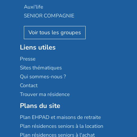
Occitalia
Le Noble Âge
Auxi'life
Appartseniors
Almage
SENIOR COMPAGNIE
Villa beausoleil
Pavonis santé
AGE D'OR Services
Reseda
Résidalya
Stella management
Groupe aplus
Liens utiles
Les villages d'or
Sérénys
Presse
Résidences services Villa Médicis
Sites thématiques
Qui sommes-nous ?
Contact
Trouver ma résidence
Plans du site
Plan EHPAD et maisons de retraite
Plan résidences seniors à la location
Plan résidences seniors à l'achat