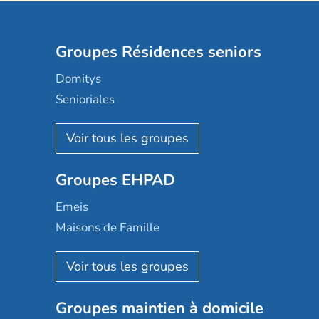
Groupes Résidences seniors
Domitys
Senioriales
Nohée
Les Résidentiels
Ovelia
Groupes EHPAD
Mobicap
Domusvi
Emeis
Happy Senior
Maisons de Famille
Espace et vie
Korian
Aquarelia
Emera
Nexity edenea
Colisée
Les jardins d'Arcadie
Groupes maintien à domicile
Groupe SOS