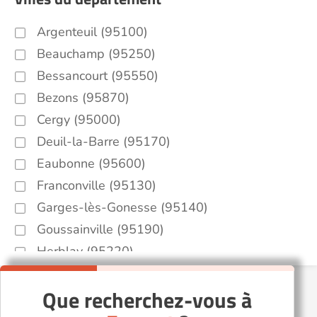
Argenteuil (95100)
Beauchamp (95250)
Bessancourt (95550)
Bezons (95870)
Cergy (95000)
Deuil-la-Barre (95170)
Eaubonne (95600)
Franconville (95130)
Garges-lès-Gonesse (95140)
Goussainville (95190)
Herblay (95220)
L'Isle-Adam (95290)
Que recherchez-vous à
Montmorency (95160)