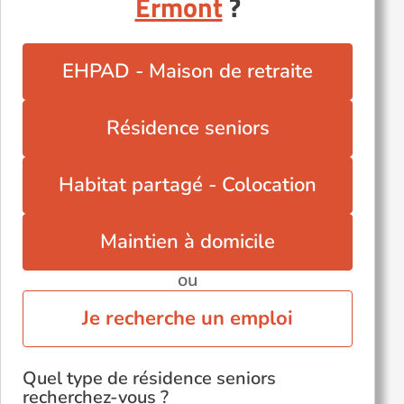
Ermont
?
Saint-Brice-sous-Forêt (95350)
Saint-Gratien (95210)
Sannois (95110)
EHPAD - Maison de retraite
Sarcelles (95200)
Soisy-sous-Montmorency (95230)
Résidence seniors
Taverny (95150)
Viarmes (95270)
Habitat partagé - Colocation
Maintien à domicile
ou
Je recherche un emploi
Quel type de résidence seniors
recherchez-vous ?