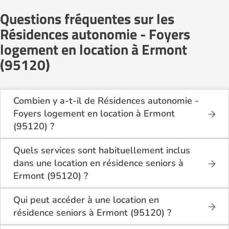
Questions fréquentes sur les
Résidences autonomie - Foyers
logement en location à Ermont
(95120)
Combien y a-t-il de Résidences autonomie -
Foyers logement en location à Ermont
(95120) ?
Sur le site Logement-seniors.com, on recense
actuellement 1 Résidences autonomie - Foyers
Quels services sont habituellement inclus
logement en location à Ermont (95120).
dans une location en résidence seniors à
Ermont (95120) ?
En location à Ermont (95120), la résidence seniors
inclut généralement : l’entretien des espaces
Qui peut accéder à une location en
communs, l’accès à des activités, la présence d’un
résidence seniors à Ermont (95120) ?
accueil / surveillance, la restauration ou service
La location en résidence seniors à Ermont (95120)