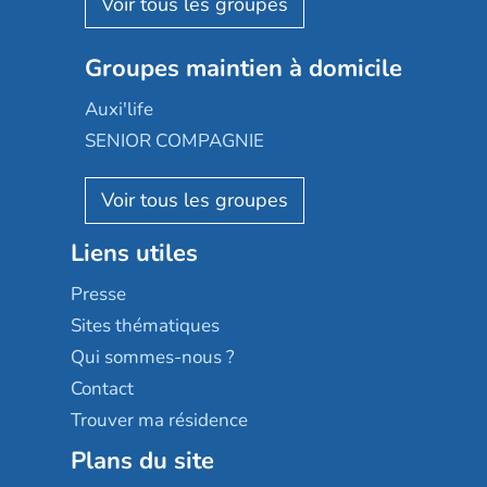
Aquarelia
Emera
Nexity edenea
Colisée
Les jardins d'Arcadie
Groupes maintien à domicile
Groupe SOS
Occitalia
Le Noble Âge
Auxi'life
Appartseniors
Almage
SENIOR COMPAGNIE
Villa beausoleil
Pavonis santé
AGE D'OR Services
Reseda
Résidalya
Stella management
Groupe aplus
Liens utiles
Les villages d'or
Sérénys
Presse
Résidences services Villa Médicis
Sites thématiques
Qui sommes-nous ?
Contact
Trouver ma résidence
Plans du site