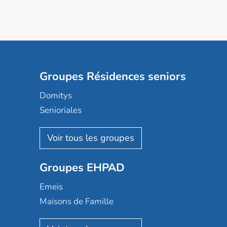
Groupes Résidences seniors
Domitys
Senioriales
Nohée
Les Résidentiels
Ovelia
Groupes EHPAD
Mobicap
Domusvi
Emeis
Happy Senior
Maisons de Famille
Espace et vie
Korian