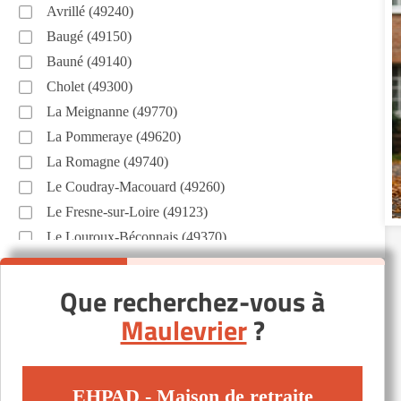
Avrillé (49240)
Baugé (49150)
Bauné (49140)
Cholet (49300)
La Meignanne (49770)
La Pommeraye (49620)
La Romagne (49740)
Le Coudray-Macouard (49260)
Le Fresne-sur-Loire (49123)
Le Louroux-Béconnais (49370)
Le May-sur-Èvre (49122)
Les Rosiers-sur-Loire (49350)
Que recherchez-vous à
Longué-Jumelles (49160)
Maulevrier
?
Saint-Mathurin-sur-Loire (49250)
Sainte-Gemmes-sur-Loire (49130)
Tiercé (49125)
EHPAD - Maison de retraite