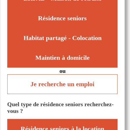
Trélazé (49800)
Vernoil (49390)
Résidence seniors
Habitat partagé - Colocation
Maintien à domicile
ou
Je recherche un emploi
Quel type de résidence seniors recherchez-
vous ?
Résidence seniors à la location