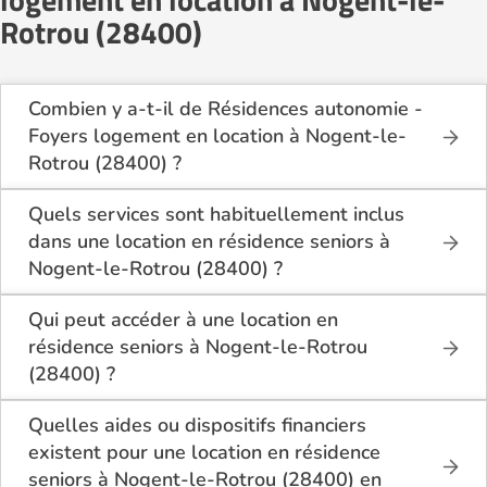
Rotrou (28400)
Combien y a-t-il de Résidences autonomie -
Foyers logement en location à Nogent-le-
Rotrou (28400) ?
Sur le site Logement-seniors.com, on recense
actuellement 1 Résidences autonomie - Foyers
Quels services sont habituellement inclus
logement en location à Nogent-le-Rotrou (28400).
dans une location en résidence seniors à
Nogent-le-Rotrou (28400) ?
En location à Nogent-le-Rotrou (28400), la
résidence seniors inclut généralement : l’entretien
Qui peut accéder à une location en
des espaces communs, l’accès à des activités, la
résidence seniors à Nogent-le-Rotrou
présence d’un accueil / surveillance, la restauration
(28400) ?
ou service repas optionnel. Certains services sont
La location en résidence seniors à Nogent-le-Rotrou
optionnels et peuvent faire monter le tarif.
(28400) s’adresse aux personnes autonomes
Quelles aides ou dispositifs financiers
souhaitant un logement adapté, sécurisé et
existent pour une location en résidence
convivial. Il est conseillé d’avoir environ 60 ans ou
seniors à Nogent-le-Rotrou (28400) en