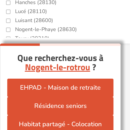
Hanches (28130)
Lucé (28110)
Luisant (28600)
Nogent-le-Phaye (28630)
Toury (28310)
Vernouillet (28500)
Que recherchez-vous à
Nogent-le-rotrou
?
EHPAD - Maison de retraite
Résidence seniors
Habitat partagé - Colocation