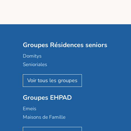
Groupes Résidences seniors
Domitys
Senioriales
Nohée
Les Résidentiels
Ovelia
Groupes EHPAD
Mobicap
Domusvi
Emeis
Happy Senior
Maisons de Famille
Espace et vie
Korian