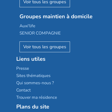
Aquarelia
Emera
Nexity edenea
Colisée
Les jardins d'Arcadie
Groupes maintien à domicile
Groupe SOS
Occitalia
Le Noble Âge
Auxi'life
Appartseniors
Almage
SENIOR COMPAGNIE
Villa beausoleil
Pavonis santé
AGE D'OR Services
Reseda
Résidalya
Stella management
Groupe aplus
Liens utiles
Les villages d'or
Sérénys
Presse
Résidences services Villa Médicis
Sites thématiques
Qui sommes-nous ?
Contact
Trouver ma résidence
Plans du site