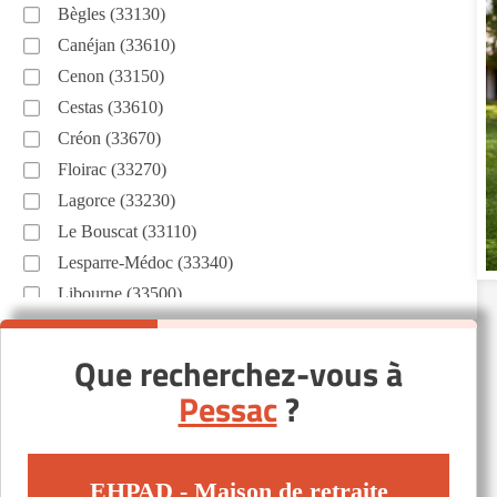
Bègles (33130)
Canéjan (33610)
Cenon (33150)
Cestas (33610)
Créon (33670)
Floirac (33270)
Lagorce (33230)
Le Bouscat (33110)
Lesparre-Médoc (33340)
Libourne (33500)
Lormont (33310)
Lège-Cap-Ferret (33950)
Que recherchez-vous à
Léognan (33850)
Pessac
?
Mérignac (33700)
Pugnac (33710)
Pujols (33350)
EHPAD - Maison de retraite