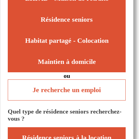
Saint-Laurent-Médoc (33112)
Talence (33400)
Résidence seniors
Habitat partagé - Colocation
Maintien à domicile
ou
Je recherche un emploi
Quel type de résidence seniors recherchez-
vous ?
Résidence seniors à la location