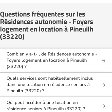
Questions fréquentes sur les
Résidences autonomie - Foyers
logement en location à Pineuilh
(33220)
Combien y a-t-il de Résidences autonomie -
Foyers logement en location à Pineuilh
(33220) ?
Sur le site Logement-seniors.com, on recense
actuellement 1 Résidences autonomie - Foyers
Quels services sont habituellement inclus
logement en location à Pineuilh (33220).
dans une location en résidence seniors à
Pineuilh (33220) ?
En location à Pineuilh (33220), la résidence seniors
inclut généralement : l’entretien des espaces
Qui peut accéder à une location en
communs, l’accès à des activités, la présence d’un
résidence seniors à Pineuilh (33220) ?