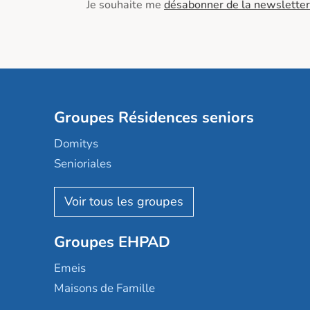
Je souhaite me
désabonner de la newsletter
Groupes Résidences seniors
Domitys
Senioriales
Nohée
Les Résidentiels
Ovelia
Groupes EHPAD
Mobicap
Domusvi
Emeis
Happy Senior
Maisons de Famille
Espace et vie
Korian