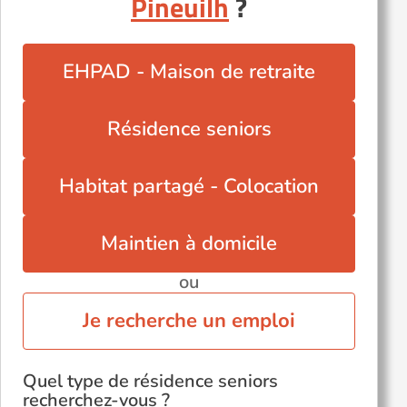
Pineuilh
?
Libourne (33500)
Léognan (33850)
Mérignac (33700)
EHPAD - Maison de retraite
Saint-Médard-en-Jalles (33160)
Talence (33400)
Résidence seniors
Vendays-Montalivet (33930)
Villenave-d'Ornon (33140)
Habitat partagé - Colocation
Maintien à domicile
ou
Je recherche un emploi
Quel type de résidence seniors
recherchez-vous ?