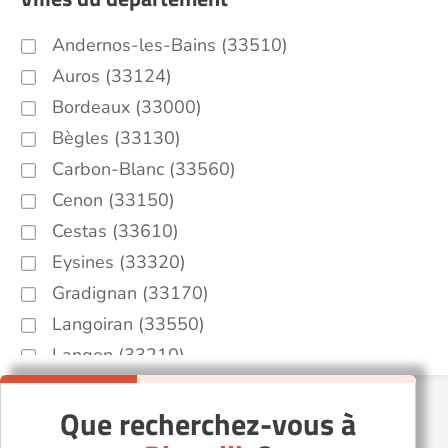
Andernos-les-Bains (33510)
Auros (33124)
Bordeaux (33000)
Bègles (33130)
Carbon-Blanc (33560)
Cenon (33150)
Cestas (33610)
Eysines (33320)
Gradignan (33170)
Langoiran (33550)
Langon (33210)
Lanton (33138)
Que recherchez-vous à
Le Bouscat (33110)