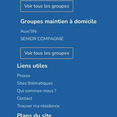
Aquarelia
Emera
Nexity edenea
Colisée
Les jardins d'Arcadie
Groupes maintien à domicile
Groupe SOS
Occitalia
Le Noble Âge
Auxi'life
Appartseniors
Almage
SENIOR COMPAGNIE
Villa beausoleil
Pavonis santé
AGE D'OR Services
Reseda
Résidalya
Stella management
Groupe aplus
Liens utiles
Les villages d'or
Sérénys
Presse
Résidences services Villa Médicis
Sites thématiques
Qui sommes-nous ?
Contact
Trouver ma résidence
Plans du site