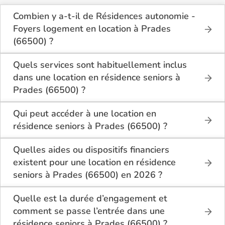
Combien y a-t-il de Résidences autonomie -
Foyers logement en location à Prades
(66500) ?
Sur le site Logement-seniors.com, on recense
actuellement 1 Résidences autonomie - Foyers
Quels services sont habituellement inclus
logement en location à Prades (66500).
dans une location en résidence seniors à
Prades (66500) ?
En location à Prades (66500), la résidence seniors
inclut généralement : l’entretien des espaces
Qui peut accéder à une location en
communs, l’accès à des activités, la présence d’un
résidence seniors à Prades (66500) ?
accueil / surveillance, la restauration ou service
La location en résidence seniors à Prades (66500)
repas optionnel. Certains services sont optionnels et
s’adresse aux personnes autonomes souhaitant un
Quelles aides ou dispositifs financiers
peuvent faire monter le tarif.
logement adapté, sécurisé et convivial. Il est
existent pour une location en résidence
conseillé d’avoir environ 60 ans ou plus, bien que
seniors à Prades (66500) en 2026 ?
chaque résidence fixe ses conditions. Des
Selon les revenus et la situation, il est possible à
prestations complémentaires peuvent être
Prades (66500) de bénéficier d’aides telles que :
Quelle est la durée d’engagement et
proposées pour un accompagnement léger.
l’APL (allocation personnalisée au logement), ou
comment se passe l’entrée dans une
selon le dispositif local, des aides communales
résidence seniors à Prades (66500) ?