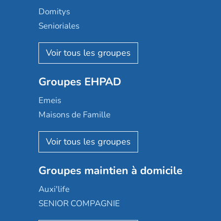
Domitys
Senioriales
Nohée
Les Résidentiels
Ovelia
Groupes EHPAD
Mobicap
Domusvi
Emeis
Happy Senior
Maisons de Famille
Espace et vie
Korian
Aquarelia
Emera
Nexity edenea
Colisée
Les jardins d'Arcadie
Groupes maintien à domicile
Groupe SOS
Occitalia
Le Noble Âge
Auxi'life
Appartseniors
Almage
SENIOR COMPAGNIE
Villa beausoleil
Pavonis santé
AGE D'OR Services