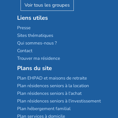
Reseda
Résidalya
Stella management
Groupe aplus
Liens utiles
Les villages d'or
Sérénys
Presse
Résidences services Villa Médicis
Sites thématiques
Qui sommes-nous ?
Contact
Trouver ma résidence
Plans du site
Plan EHPAD et maisons de retraite
Plan résidences seniors à la location
Plan résidences seniors à l'achat
Plan résidences seniors à l'investissement
Plan hébergement familial
Plan services à domicile