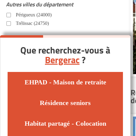
Autres villes du département
Périgueux (24000)
Trélissac (24750)
Que recherchez-vous à
Bergerac
?
EHPAD - Maison de retraite
R
d
Résidence seniors
Habitat partagé - Colocation