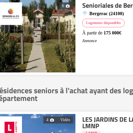
Senioriales de Be
6
Bergerac (24100)
Logements disponibles
À partir de
175 000€
Annonce
ésidences seniors à l'achat ayant des lo
épartement
LES JARDINS DE LA
4
Vidéo
LMNP