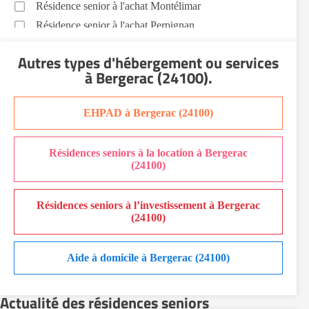
Résidence senior à l'achat Montélimar
Résidence senior à l'achat Perpignan
Résidence senior à l'achat Saint-Etienne
Autres types d'hébergement ou services
Résidence senior à l'achat Sainte-Marie
à Bergerac (24100)
.
Recherche par ville
EHPAD à Bergerac (24100)
Résidences seniors à la location à Bergerac
(24100)
Résidences seniors à l’investissement à Bergerac
(24100)
Aide à domicile à Bergerac (24100)
Actualité des résidences seniors