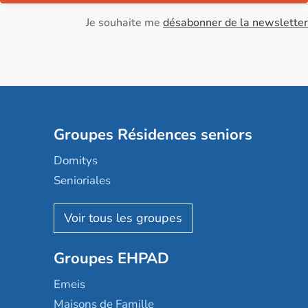
Je souhaite me
désabonner de la newsletter
Groupes Résidences seniors
Domitys
Senioriales
Nohée
Les Résidentiels
Ovelia
Groupes EHPAD
Mobicap
Domusvi
Emeis
Happy Senior
Maisons de Famille