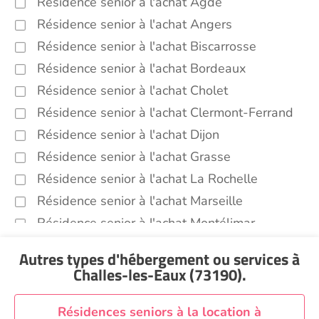
Résidence senior à l'achat Agde
Résidence senior à l'achat Angers
Résidence senior à l'achat Biscarrosse
Résidence senior à l'achat Bordeaux
Résidence senior à l'achat Cholet
Résidence senior à l'achat Clermont-Ferrand
Résidence senior à l'achat Dijon
Résidence senior à l'achat Grasse
Résidence senior à l'achat La Rochelle
Résidence senior à l'achat Marseille
Résidence senior à l'achat Montélimar
Résidence senior à l'achat Perpignan
Autres types d'hébergement ou services
à
Résidence senior à l'achat Saint-Etienne
Challes-les-Eaux (73190)
.
Résidence senior à l'achat Sainte-Marie
Recherche par ville
Résidences seniors à la location à