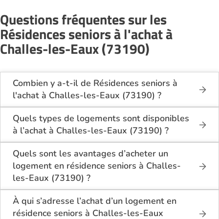
Questions fréquentes sur les
Résidences seniors à l'achat à
Challes-les-Eaux (73190)
Combien y a-t-il de Résidences seniors à
l'achat à Challes-les-Eaux (73190) ?
Sur le site Logement-seniors.com, on recense
actuellement 1 Résidences seniors à l'achat à
Quels types de logements sont disponibles
Challes-les-Eaux (73190).
à l’achat à Challes-les-Eaux (73190) ?
Les résidences seniors à Challes-les-Eaux (73190)
Quels sont les avantages d’acheter un
proposent en général des appartements T1, T2 ou
logement en résidence seniors à Challes-
T3, conçus pour le confort et la sécurité des seniors.
les-Eaux (73190) ?
Les logements disposent d’une cuisine équipée,
Acheter en résidence seniors à Challes-les-Eaux
d’une salle de bain adaptée et parfois d’un balcon
(73190) présente plusieurs avantages :
À qui s’adresse l’achat d’un logement en
ou jardin privatif.
résidence seniors à Challes-les-Eaux
Plusieurs résidences offrent également des espaces
Un logement sécurisé et adapté au