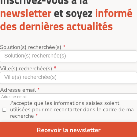
ou d’un conseiller spécialisé.
de logements disponibles et les prix.
newsletter
et soyez
informé
Vous pouvez prendre rendez-vous avec le
promoteur ou le conseiller commercial pour visiter
des dernières actualités
un logement témoin et obtenir des informations
détaillées sur les conditions d’achat.
De plus, Logement-seniors.com envoie
Solution(s) recherchée(s)
régulièrement des newsletters informant sur les
journées portes ouvertes et les nouveaux
programmes à découvrir près de Challes-les-Eaux
Ville(s) recherchée(s)
(73190).
Adresse email
J'accepte que les informations saisies soient
utilisées pour me recontacter dans le cadre de ma
recherche
Recevoir la newsletter