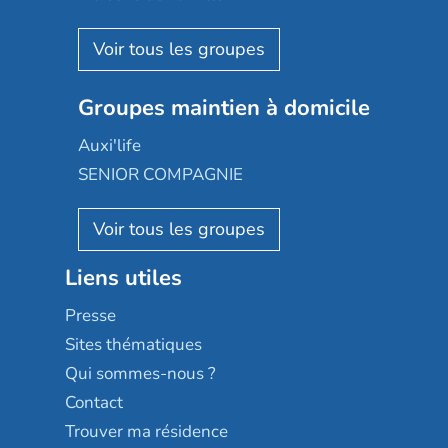
Espace et vie
Korian
Aquarelia
Emera
Nexity edenea
Colisée
Les jardins d'Arcadie
Groupes maintien à domicile
Groupe SOS
Occitalia
Le Noble Âge
Auxi'life
Appartseniors
Almage
SENIOR COMPAGNIE
Villa beausoleil
Pavonis santé
AGE D'OR Services
Reseda
Résidalya
Stella management
Groupe aplus
Liens utiles
Les villages d'or
Sérénys
Presse
Résidences services Villa Médicis
Sites thématiques
Qui sommes-nous ?
Contact
Trouver ma résidence