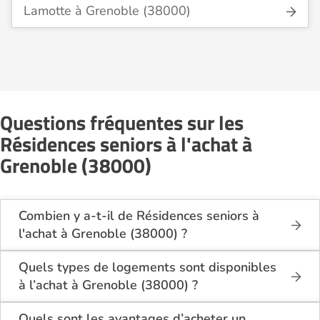
Lamotte à Grenoble (38000)
Questions fréquentes sur les
Résidences seniors à l'achat à
Grenoble (38000)
Combien y a-t-il de Résidences seniors à
l'achat à Grenoble (38000) ?
Sur le site Logement-seniors.com, on recense
actuellement 2 Résidences seniors à l'achat à
Quels types de logements sont disponibles
Grenoble (38000).
à l’achat à Grenoble (38000) ?
Les résidences seniors à Grenoble (38000)
Quels sont les avantages d’acheter un