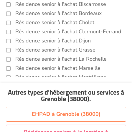
Résidence senior à l'achat Biscarrosse
Résidence senior à l'achat Bordeaux
Résidence senior à l'achat Cholet
Résidence senior à l'achat Clermont-Ferrand
Résidence senior à l'achat Dijon
Résidence senior à l'achat Grasse
Résidence senior à l'achat La Rochelle
Résidence senior à l'achat Marseille
Résidence senior à l'achat Montélimar
Résidence senior à l'achat Perpignan
Autres types d'hébergement ou services
à
Résidence senior à l'achat Saint-Etienne
Grenoble (38000)
.
Résidence senior à l'achat Sainte-Marie
Recherche par ville
EHPAD à Grenoble (38000)