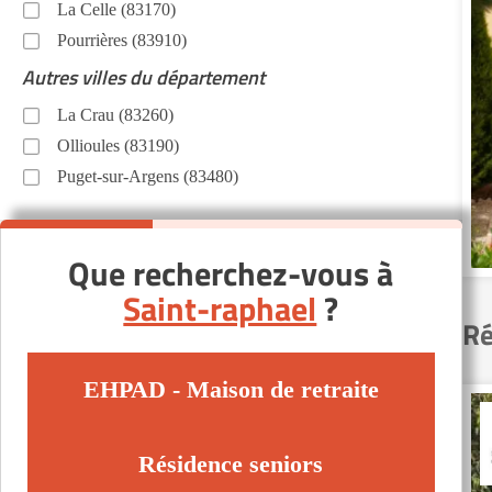
La Celle (83170)
Pourrières (83910)
Autres villes du département
La Crau (83260)
Ollioules (83190)
Puget-sur-Argens (83480)
Que recherchez-vous à
Saint-raphael
?
Ré
EHPAD - Maison de retraite
Résidence seniors