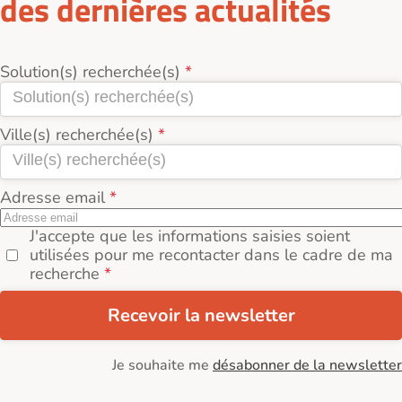
des dernières actualités
détaillées sur les conditions d’achat.
De plus, Logement-seniors.com envoie
régulièrement des newsletters informant sur les
Solution(s) recherchée(s)
journées portes ouvertes et les nouveaux
programmes à découvrir près de Salles-sur-Mer
(17220).
Ville(s) recherchée(s)
Adresse email
J'accepte que les informations saisies soient
utilisées pour me recontacter dans le cadre de ma
recherche
Recevoir la newsletter
Je souhaite me
désabonner de la newsletter