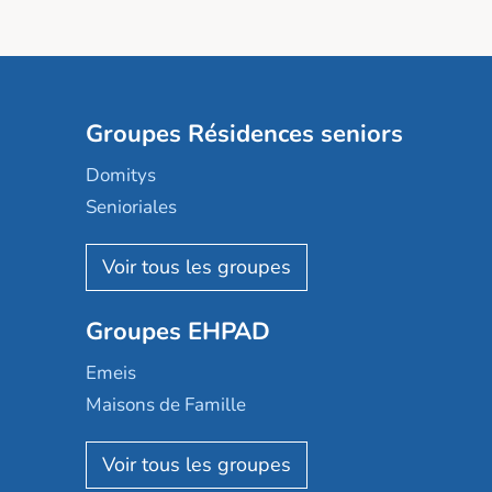
Groupes Résidences seniors
Domitys
Senioriales
Nohée
Les Résidentiels
Ovelia
Groupes EHPAD
Mobicap
Domusvi
Emeis
Happy Senior
Maisons de Famille
Espace et vie
Korian
Aquarelia
Emera