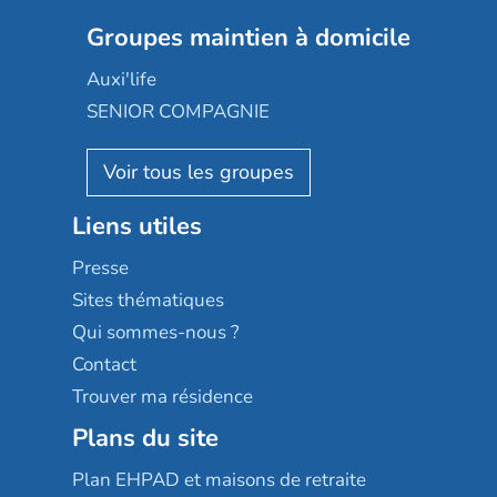
Nexity edenea
Colisée
Les jardins d'Arcadie
Groupes maintien à domicile
Groupe SOS
Occitalia
Le Noble Âge
Auxi'life
Appartseniors
Almage
SENIOR COMPAGNIE
Villa beausoleil
Pavonis santé
AGE D'OR Services
Reseda
Résidalya
Stella management
Groupe aplus
Liens utiles
Les villages d'or
Sérénys
Presse
Résidences services Villa Médicis
Sites thématiques
Qui sommes-nous ?
Contact
Trouver ma résidence
Plans du site
Plan EHPAD et maisons de retraite