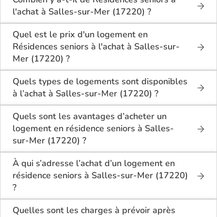
l'achat à Salles-sur-Mer (17220) ?
Sur le site Logement-seniors.com, on recense
actuellement 1 Résidences seniors à l'achat à
Quel est le prix d'un logement en
Salles-sur-Mer (17220).
Résidences seniors à l'achat à Salles-sur-
Mer (17220) ?
Le tarif minimum d'un logement en Résidences
seniors à l'achat à Salles-sur-Mer (17220) est de
Quels types de logements sont disponibles
240 000€.
à l’achat à Salles-sur-Mer (17220) ?
Les résidences seniors à Salles-sur-Mer (17220)
Quels sont les avantages d’acheter un
proposent en général des appartements T1, T2 ou
logement en résidence seniors à Salles-
T3, conçus pour le confort et la sécurité des seniors.
sur-Mer (17220) ?
Les logements disposent d’une cuisine équipée,
Acheter en résidence seniors à Salles-sur-Mer
d’une salle de bain adaptée et parfois d’un balcon
(17220) présente plusieurs avantages :
À qui s’adresse l’achat d’un logement en
ou jardin privatif.
résidence seniors à Salles-sur-Mer (17220)
Plusieurs résidences offrent également des espaces
Un logement sécurisé et adapté au
?
communs partagés (restaurant, bibliothèque, salle
vieillissement,
L’achat en résidence seniors à Salles-sur-Mer
d’activités, etc.).
Un environnement social stimulant avec des
Quelles sont les charges à prévoir après
(17220) s’adresse aux personnes âgées autonomes
activités quotidiennes,