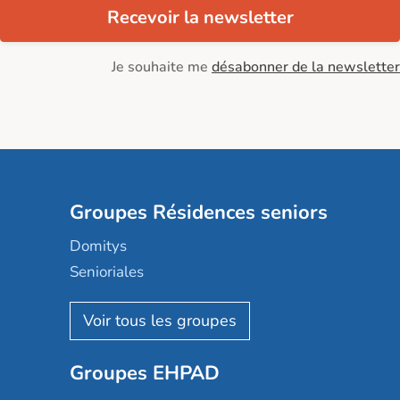
Recevoir la newsletter
Je souhaite me
désabonner de la newsletter
Groupes Résidences seniors
Domitys
Senioriales
Nohée
Les Résidentiels
Ovelia
Groupes EHPAD
Mobicap