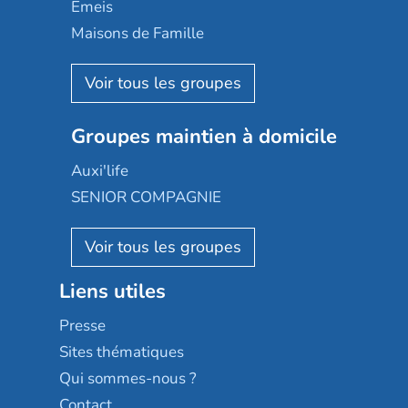
Domusvi
Emeis
Happy Senior
Maisons de Famille
Espace et vie
Korian
Aquarelia
Emera
Nexity edenea
Colisée
Les jardins d'Arcadie
Groupes maintien à domicile
Groupe SOS
Occitalia
Le Noble Âge
Auxi'life
Appartseniors
Almage
SENIOR COMPAGNIE
Villa beausoleil
Pavonis santé
AGE D'OR Services
Reseda
Résidalya
Stella management
Groupe aplus
Liens utiles
Les villages d'or
Sérénys
Presse
Résidences services Villa Médicis
Sites thématiques
Qui sommes-nous ?
Contact