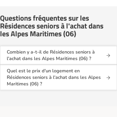
Questions fréquentes sur les
Résidences seniors à l'achat dans
les Alpes Maritimes (06)
Combien y a-t-il de Résidences seniors à
l'achat dans les Alpes Maritimes (06) ?
Sur le site Logement-seniors.com, on recense
actuellement 13 Résidences seniors à l'achat dans
Quel est le prix d'un logement en
les Alpes Maritimes (06).
Résidences seniors à l'achat dans les Alpes
Maritimes (06) ?
Le coût d'un logement en Résidences seniors à
l'achat dans les Alpes Maritimes (06) se situe entre
196 000€ et 680 000€.
En moyenne, sur les 4 établissements ayant