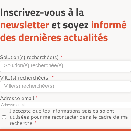
renseigné leurs tarifs, le prix d'une place en
Résidences seniors à l'achat dans les Alpes
Inscrivez-vous à la
Maritimes (06) se situe autour de 383 750€.
newsletter
et soyez
informé
des dernières actualités
Solution(s) recherchée(s)
Ville(s) recherchée(s)
Adresse email
J'accepte que les informations saisies soient
utilisées pour me recontacter dans le cadre de ma
recherche