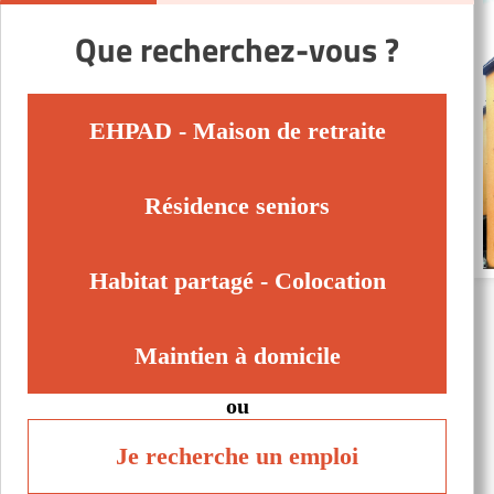
Que recherchez-vous ?
EHPAD - Maison de retraite
Résidence seniors
Habitat partagé - Colocation
Maintien à domicile
ou
Je recherche un emploi