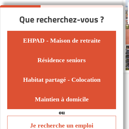
Que recherchez-vous ?
EHPAD - Maison de retraite
Résidence seniors
Habitat partagé - Colocation
Maintien à domicile
ou
Je recherche un emploi