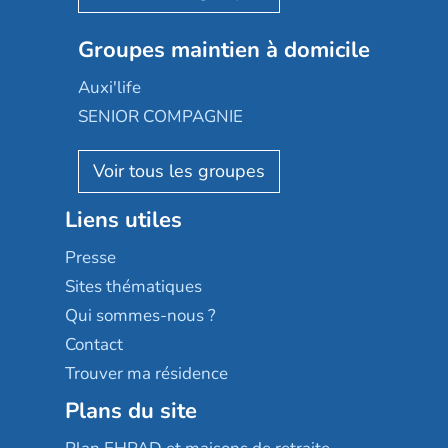
Nexity edenea
Colisée
Les jardins d'Arcadie
Groupes maintien à domicile
Groupe SOS
Occitalia
Le Noble Âge
Auxi'life
Appartseniors
Almage
SENIOR COMPAGNIE
Villa beausoleil
Pavonis santé
AGE D'OR Services
Reseda
Résidalya
Stella management
Groupe aplus
Liens utiles
Les villages d'or
Sérénys
Presse
Résidences services Villa Médicis
Sites thématiques
Qui sommes-nous ?
Contact
Trouver ma résidence
Plans du site