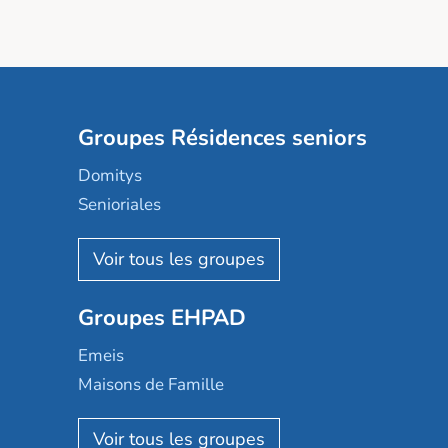
Groupes Résidences seniors
Domitys
Senioriales
Nohée
Les Résidentiels
Ovelia
Groupes EHPAD
Mobicap
Domusvi
Emeis
Happy Senior
Maisons de Famille
Espace et vie
Korian
Aquarelia
Emera