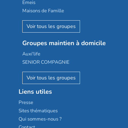
Domusvi
Emeis
Happy Senior
Maisons de Famille
Espace et vie
Korian
Aquarelia
Emera
Nexity edenea
Colisée
Les jardins d'Arcadie
Groupes maintien à domicile
Groupe SOS
Occitalia
Le Noble Âge
Auxi'life
Appartseniors
Almage
SENIOR COMPAGNIE
Villa beausoleil
Pavonis santé
AGE D'OR Services
Reseda
Résidalya
Stella management
Groupe aplus
Liens utiles
Les villages d'or
Sérénys
Presse
Résidences services Villa Médicis
Sites thématiques
Qui sommes-nous ?
Contact