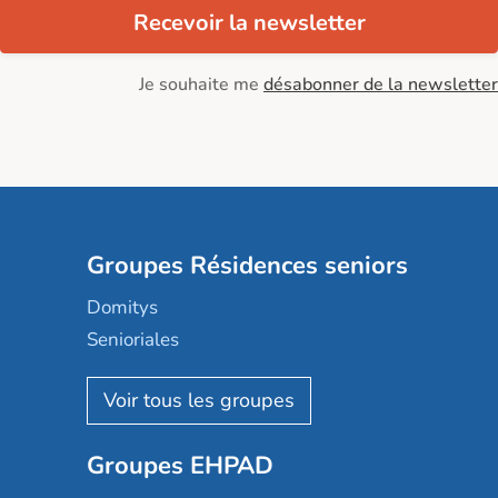
Recevoir la newsletter
Je souhaite me
désabonner de la newsletter
Groupes Résidences seniors
Domitys
Senioriales
Nohée
Les Résidentiels
Ovelia
Groupes EHPAD
Mobicap