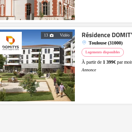
Résidence DOMITY
13
Vidéo
Toulouse (31000)
Logements disponibles
À partir de
1 399€
par moi
Annonce