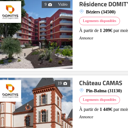
Résidence DOMITY
9
Vidéo
Béziers (34500)
Logements disponibles
À partir de
1 209€
par moi
Annonce
Château CAMAS
19
Pin-Balma (31130)
Logements disponibles
À partir de
1 449€
par moi
Annonce