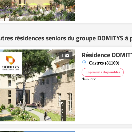
utres résidences seniors du groupe DOMITYS à 
Résidence DOMITY
1
Castres (81100)
Logements disponibles
Annonce