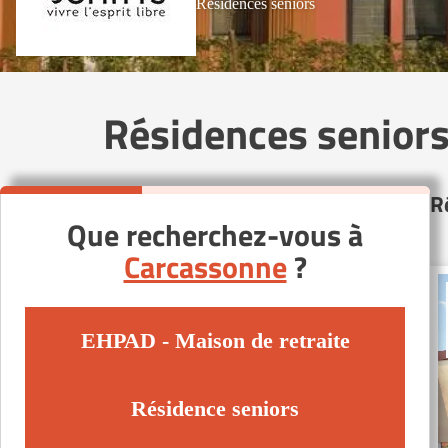
Résidences seniors
Résidences senior
R
Que recherchez-vous à
Carcassonne
?
EHPAD - Maison de retraite
Résidence seniors