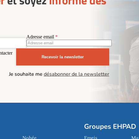
r
et soyez
informé des
Adresse email
ntacter
Recevoir la newsletter
Je souhaite me
désabonner de la newsletter
Groupes EHPAD
Nohée
Emeis
Mai