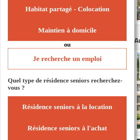
Habitat partagé - Colocation
Maintien à domicile
A
ou
Je recherche un emploi
Quel type de résidence seniors recherchez-
vous ?
Résidence seniors à la location
Résidence seniors à l'achat