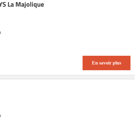
S La Majolique
s
En savoir plus
s