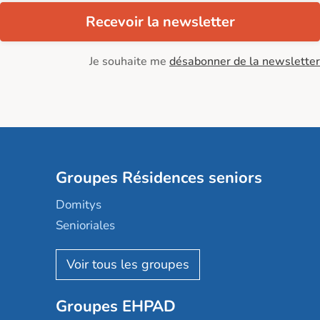
Recevoir la newsletter
Je souhaite me
désabonner de la newsletter
Groupes Résidences seniors
Domitys
Senioriales
Nohée
Les Résidentiels
Ovelia
Groupes EHPAD
Mobicap