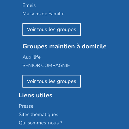
Domusvi
Emeis
Happy Senior
Maisons de Famille
Espace et vie
Korian
Aquarelia
Emera
Nexity edenea
Colisée
Les jardins d'Arcadie
Groupes maintien à domicile
Groupe SOS
Occitalia
Le Noble Âge
Auxi'life
Appartseniors
Almage
SENIOR COMPAGNIE
Villa beausoleil
Pavonis santé
AGE D'OR Services
Reseda
Résidalya
Stella management
Groupe aplus
Liens utiles
Les villages d'or
Sérénys
Presse
Résidences services Villa Médicis
Sites thématiques
Qui sommes-nous ?