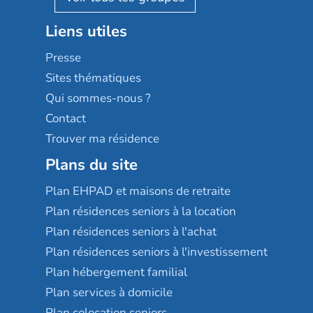
Stella management
Groupe aplus
Liens utiles
Les villages d'or
Sérénys
Presse
Résidences services Villa Médicis
Sites thématiques
Qui sommes-nous ?
Contact
Trouver ma résidence
Plans du site
Plan EHPAD et maisons de retraite
Plan résidences seniors à la location
Plan résidences seniors à l'achat
Plan résidences seniors à l'investissement
Plan hébergement familial
Plan services à domicile
Plan colocation seniors