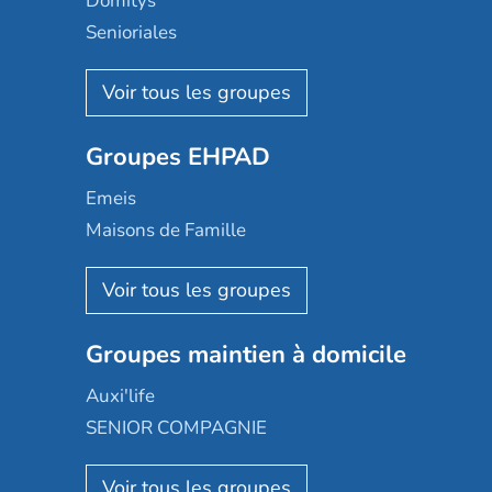
Domitys
Senioriales
Nohée
Les Résidentiels
Ovelia
Groupes EHPAD
Mobicap
Domusvi
Emeis
Happy Senior
Maisons de Famille
Espace et vie
Korian
Aquarelia
Emera
Nexity edenea
Colisée
Les jardins d'Arcadie
Groupes maintien à domicile
Groupe SOS
Occitalia
Le Noble Âge
Auxi'life
Appartseniors
Almage
SENIOR COMPAGNIE
Villa beausoleil
Pavonis santé
AGE D'OR Services
Reseda
Résidalya