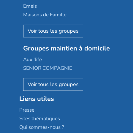
Domusvi
Emeis
Happy Senior
Maisons de Famille
Espace et vie
Korian
Aquarelia
Emera
Nexity edenea
Colisée
Les jardins d'Arcadie
Groupes maintien à domicile
Groupe SOS
Occitalia
Le Noble Âge
Auxi'life
Appartseniors
Almage
SENIOR COMPAGNIE
Villa beausoleil
Pavonis santé
AGE D'OR Services
Reseda
Résidalya
Stella management
Groupe aplus
Liens utiles
Les villages d'or
Sérénys
Presse
Résidences services Villa Médicis
Sites thématiques
Qui sommes-nous ?