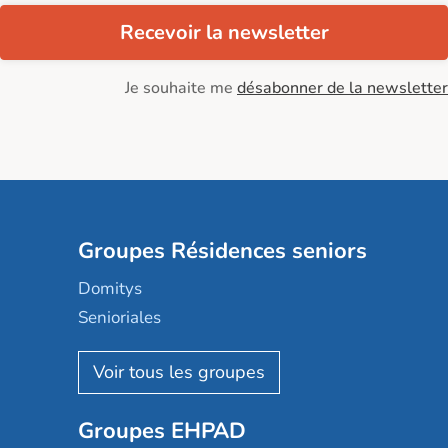
Recevoir la newsletter
Je souhaite me
désabonner de la newsletter
Groupes Résidences seniors
Domitys
Senioriales
Nohée
Les Résidentiels
Ovelia
Groupes EHPAD
Mobicap