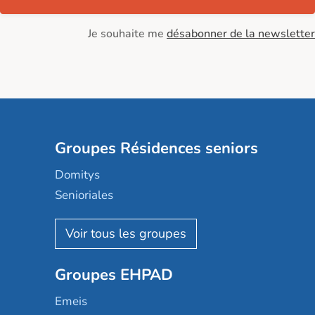
Je souhaite me
désabonner de la newsletter
Groupes Résidences seniors
Domitys
Senioriales
Nohée
Les Résidentiels
Ovelia
Groupes EHPAD
Mobicap
Domusvi
Emeis