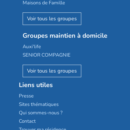
Happy Senior
Maisons de Famille
Espace et vie
Korian
Aquarelia
Emera
Nexity edenea
Colisée
Les jardins d'Arcadie
Groupes maintien à domicile
Groupe SOS
Occitalia
Le Noble Âge
Auxi'life
Appartseniors
Almage
SENIOR COMPAGNIE
Villa beausoleil
Pavonis santé
AGE D'OR Services
Reseda
Résidalya
Stella management
Groupe aplus
Liens utiles
Les villages d'or
Sérénys
Presse
Résidences services Villa Médicis
Sites thématiques
Qui sommes-nous ?
Contact
Trouver ma résidence