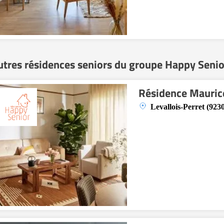
utres résidences seniors du groupe Happy Senio
Résidence Mauric
Levallois-Perret (923