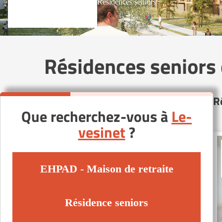
Résidences seniors
Résidences seniors 
R
Que recherchez-vous à
Le-
vesinet
?
EHPAD - Maison de retraite
Résidence seniors