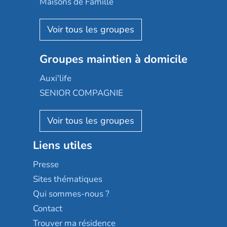
Maisons de Famille
Espace et vie
Korian
Aquarelia
Emera
Nexity edenea
Colisée
Les jardins d'Arcadie
Groupes maintien à domicile
Groupe SOS
Occitalia
Le Noble Âge
Auxi'life
Appartseniors
Almage
SENIOR COMPAGNIE
Villa beausoleil
Pavonis santé
AGE D'OR Services
Reseda
Résidalya
Stella management
Groupe aplus
Liens utiles
Les villages d'or
Sérénys
Presse
Résidences services Villa Médicis
Sites thématiques
Qui sommes-nous ?
Contact
Trouver ma résidence