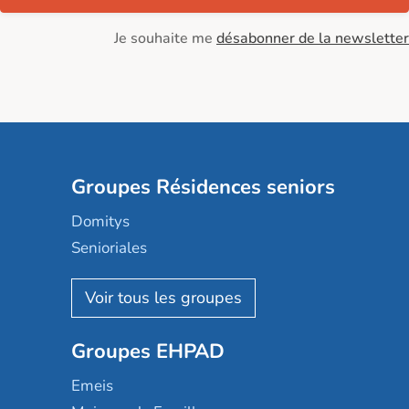
Je souhaite me
désabonner de la newsletter
Groupes Résidences seniors
Domitys
Senioriales
Nohée
Les Résidentiels
Ovelia
Groupes EHPAD
Mobicap
Domusvi
Emeis
Happy Senior