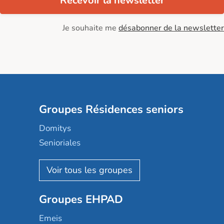
Recevoir la newsletter
Je souhaite me
désabonner de la newsletter
Groupes Résidences seniors
Domitys
Senioriales
Nohée
Les Résidentiels
Ovelia
Groupes EHPAD
Mobicap
Domusvi
Emeis