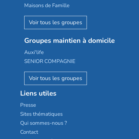
Happy Senior
Maisons de Famille
Espace et vie
Korian
Aquarelia
Emera
Nexity edenea
Colisée
Les jardins d'Arcadie
Groupes maintien à domicile
Groupe SOS
Occitalia
Le Noble Âge
Auxi'life
Appartseniors
Almage
SENIOR COMPAGNIE
Villa beausoleil
Pavonis santé
AGE D'OR Services
Reseda
Résidalya
Stella management
Groupe aplus
Liens utiles
Les villages d'or
Sérénys
Presse
Résidences services Villa Médicis
Sites thématiques
Qui sommes-nous ?
Contact