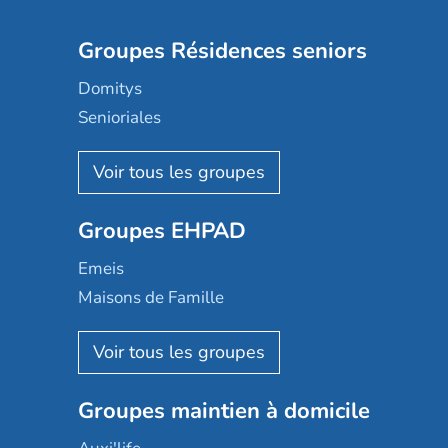
Groupes Résidences seniors
Domitys
Senioriales
Nohée
Les Résidentiels
Ovelia
Groupes EHPAD
Mobicap
Domusvi
Emeis
Happy Senior
Maisons de Famille
Espace et vie
Korian
Aquarelia
Emera
Nexity edenea
Colisée
Les jardins d'Arcadie
Groupes maintien à domicile
Groupe SOS
Occitalia
Le Noble Âge