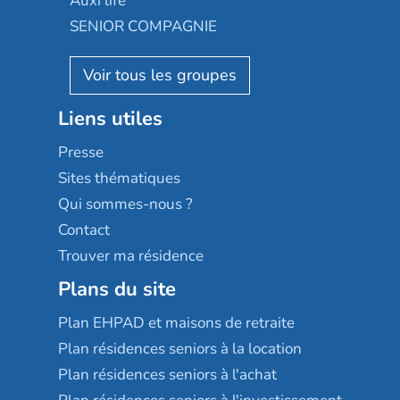
Auxi'life
Appartseniors
Almage
SENIOR COMPAGNIE
Villa beausoleil
Pavonis santé
AGE D'OR Services
Reseda
Résidalya
Stella management
Groupe aplus
Liens utiles
Les villages d'or
Sérénys
Presse
Résidences services Villa Médicis
Sites thématiques
Qui sommes-nous ?
Contact
Trouver ma résidence
Plans du site
Plan EHPAD et maisons de retraite
Plan résidences seniors à la location
Plan résidences seniors à l'achat