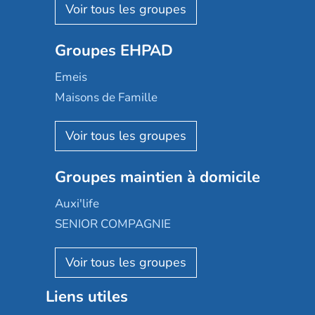
Les Résidentiels
Ovelia
Groupes EHPAD
Mobicap
Domusvi
Emeis
Happy Senior
Maisons de Famille
Espace et vie
Korian
Aquarelia
Emera
Nexity edenea
Colisée
Les jardins d'Arcadie
Groupes maintien à domicile
Groupe SOS
Occitalia
Le Noble Âge
Auxi'life
Appartseniors
Almage
SENIOR COMPAGNIE
Villa beausoleil
Pavonis santé
AGE D'OR Services
Reseda
Résidalya
Stella management
Groupe aplus
Liens utiles
Les villages d'or