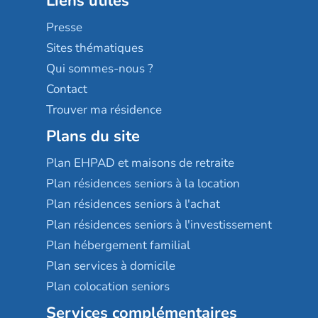
Liens utiles
Les villages d'or
Sérénys
Presse
Résidences services Villa Médicis
Sites thématiques
Qui sommes-nous ?
Contact
Trouver ma résidence
Plans du site
Plan EHPAD et maisons de retraite
Plan résidences seniors à la location
Plan résidences seniors à l'achat
Plan résidences seniors à l'investissement
Plan hébergement familial
Plan services à domicile
Plan colocation seniors
Services complémentaires