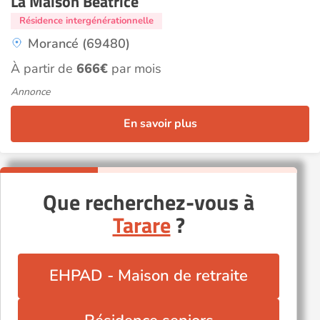
La Maison Béatrice
Résidence intergénérationnelle
Morancé (69480)
À partir de
666€
par mois
Annonce
En savoir plus
Que recherchez-vous à
Tarare
?
EHPAD - Maison de retraite