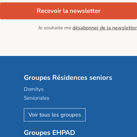
Recevoir la newsletter
Je souhaite me
désabonner de la newsletter
Groupes Résidences seniors
Domitys
Senioriales
Nohée
Les Résidentiels
Ovelia
Groupes EHPAD
Mobicap