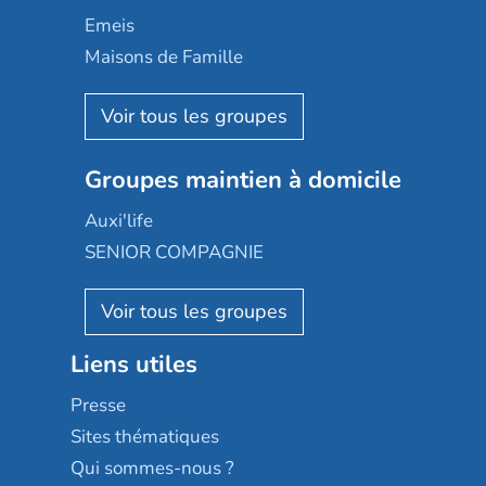
Domusvi
Emeis
Happy Senior
Maisons de Famille
Espace et vie
Korian
Aquarelia
Emera
Nexity edenea
Colisée
Les jardins d'Arcadie
Groupes maintien à domicile
Groupe SOS
Occitalia
Le Noble Âge
Auxi'life
Appartseniors
Almage
SENIOR COMPAGNIE
Villa beausoleil
Pavonis santé
AGE D'OR Services
Reseda
Résidalya
Stella management
Groupe aplus
Liens utiles
Les villages d'or
Sérénys
Presse
Résidences services Villa Médicis
Sites thématiques
Qui sommes-nous ?