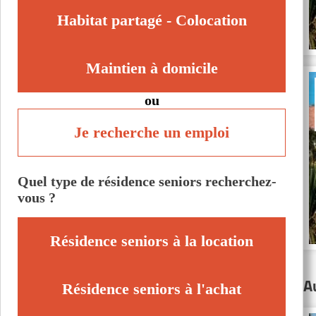
Habitat partagé - Colocation
Maintien à domicile
ou
Je recherche un emploi
Quel type de résidence seniors recherchez-
vous ?
Résidence seniors à la location
A
Résidence seniors à l'achat