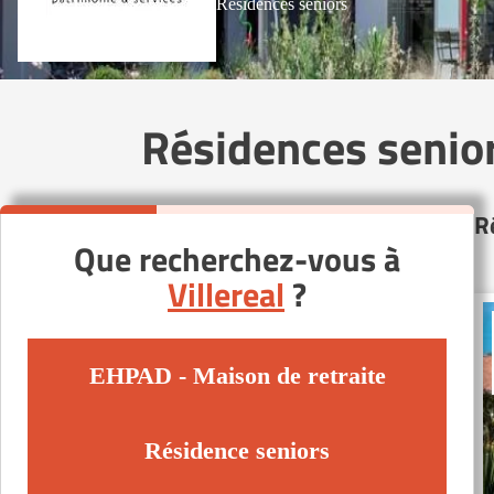
Résidences seniors
Résidences senior
R
Que recherchez-vous à
Villereal
?
EHPAD - Maison de retraite
Résidence seniors