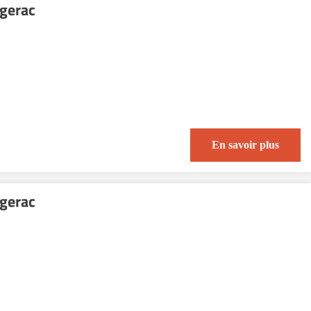
rgerac
En savoir plus
rgerac