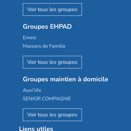
Nohée
Les Résidentiels
Ovelia
Groupes EHPAD
Mobicap
Domusvi
Emeis
Happy Senior
Maisons de Famille
Espace et vie
Korian
Aquarelia
Emera
Nexity edenea
Colisée
Les jardins d'Arcadie
Groupes maintien à domicile
Groupe SOS
Occitalia
Le Noble Âge
Auxi'life
Appartseniors
Almage
SENIOR COMPAGNIE
Villa beausoleil
Pavonis santé
AGE D'OR Services
Reseda
Résidalya
Stella management
Groupe aplus
Liens utiles
Les villages d'or