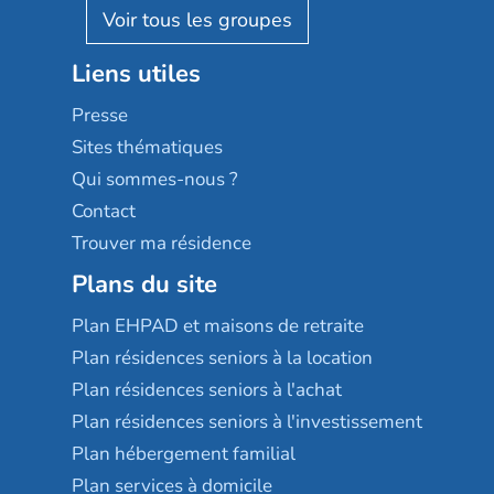
Reseda
Résidalya
Stella management
Groupe aplus
Liens utiles
Les villages d'or
Sérénys
Presse
Résidences services Villa Médicis
Sites thématiques
Qui sommes-nous ?
Contact
Trouver ma résidence
Plans du site
Plan EHPAD et maisons de retraite
Plan résidences seniors à la location
Plan résidences seniors à l'achat
Plan résidences seniors à l'investissement
Plan hébergement familial
Plan services à domicile