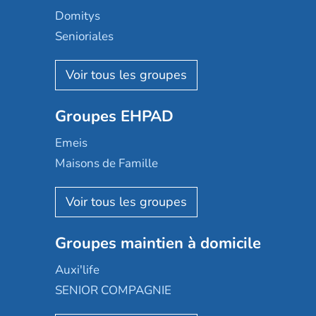
Domitys
Senioriales
Nohée
Les Résidentiels
Ovelia
Groupes EHPAD
Mobicap
Domusvi
Emeis
Happy Senior
Maisons de Famille
Espace et vie
Korian
Aquarelia
Emera
Nexity edenea
Colisée
Les jardins d'Arcadie
Groupes maintien à domicile
Groupe SOS
Occitalia
Le Noble Âge
Auxi'life
Appartseniors
Almage
SENIOR COMPAGNIE
Villa beausoleil
Pavonis santé
AGE D'OR Services