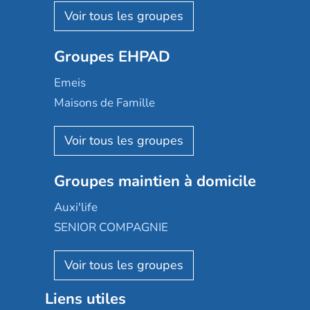
Les Résidentiels
Ovelia
Groupes EHPAD
Mobicap
Domusvi
Emeis
Happy Senior
Maisons de Famille
Espace et vie
Korian
Aquarelia
Emera
Nexity edenea
Colisée
Les jardins d'Arcadie
Groupes maintien à domicile
Groupe SOS
Occitalia
Le Noble Âge
Auxi'life
Appartseniors
Almage
SENIOR COMPAGNIE
Villa beausoleil
Pavonis santé
AGE D'OR Services
Reseda
Résidalya
Stella management
Groupe aplus
Liens utiles
Les villages d'or