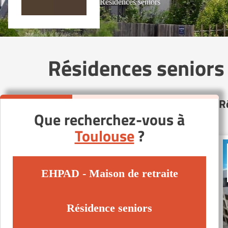
Résidences seniors
Résidences seniors
R
Que recherchez-vous à
Toulouse
?
EHPAD - Maison de retraite
Résidence seniors