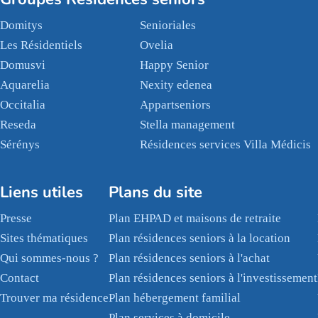
Domitys
Senioriales
Les Résidentiels
Ovelia
Domusvi
Happy Senior
Aquarelia
Nexity edenea
Occitalia
Appartseniors
Reseda
Stella management
Sérénys
Résidences services Villa Médicis
Liens utiles
Plans du site
Presse
Plan EHPAD et maisons de retraite
Sites thématiques
Plan résidences seniors à la location
Qui sommes-nous ?
Plan résidences seniors à l'achat
Contact
Plan résidences seniors à l'investissement
Trouver ma résidence
Plan hébergement familial
Plan services à domicile