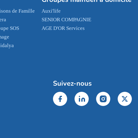
sons de Famille
Auxi'life
era
SENIOR COMPAGNIE
oupe SOS
AGE D'OR Services
mage
idalya
Suivez-nous