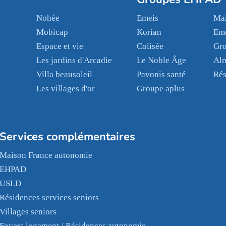
Nohée
Emeis
Mai
Mobicap
Korian
Em
Espace et vie
Colisée
Gr
Les jardins d'Arcadie
Le Noble Âge
Al
Villa beausoleil
Pavonis santé
Rés
Les villages d'or
Groupe aplus
Services complémentaires
Maison France autonomie
EHPAD
USLD
Résidences services seniors
Villages seniors
Foyers logement / Résidences autonomie