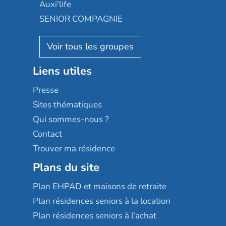
Le Noble Âge
Auxi'life
Appartseniors
Almage
SENIOR COMPAGNIE
Villa beausoleil
Pavonis santé
AGE D'OR Services
Reseda
Résidalya
Stella management
Groupe aplus
Liens utiles
Les villages d'or
Sérénys
Presse
Résidences services Villa Médicis
Sites thématiques
Qui sommes-nous ?
Contact
Trouver ma résidence
Plans du site
Plan EHPAD et maisons de retraite
Plan résidences seniors à la location
Plan résidences seniors à l'achat