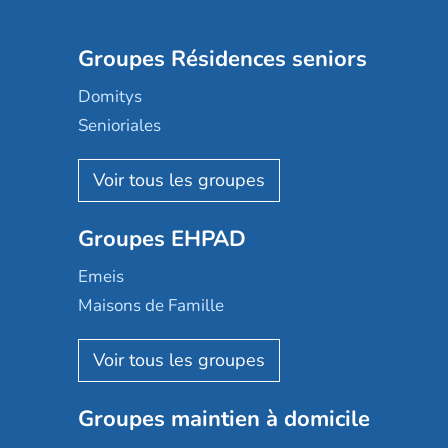
Groupes Résidences seniors
Domitys
Senioriales
Nohée
Les Résidentiels
Ovelia
Groupes EHPAD
Mobicap
Domusvi
Emeis
Happy Senior
Maisons de Famille
Espace et vie
Korian
Aquarelia
Emera
Nexity edenea
Colisée
Les jardins d'Arcadie
Groupes maintien à domicile
Groupe SOS
Occitalia