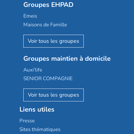
Groupes EHPAD
Mobicap
Domusvi
Emeis
Happy Senior
Maisons de Famille
Espace et vie
Korian
Aquarelia
Emera
Nexity edenea
Colisée
Les jardins d'Arcadie
Groupes maintien à domicile
Groupe SOS
Occitalia
Le Noble Âge
Auxi'life
Appartseniors
Almage
SENIOR COMPAGNIE
Villa beausoleil
Pavonis santé
AGE D'OR Services
Reseda
Résidalya
Stella management
Groupe aplus
Liens utiles
Les villages d'or
Sérénys
Presse
Résidences services Villa Médicis
Sites thématiques